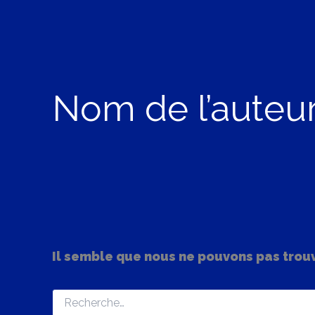
Rechercher :
Aller
au
contenu
Nom de l’auteu
Il semble que nous ne pouvons pas trou